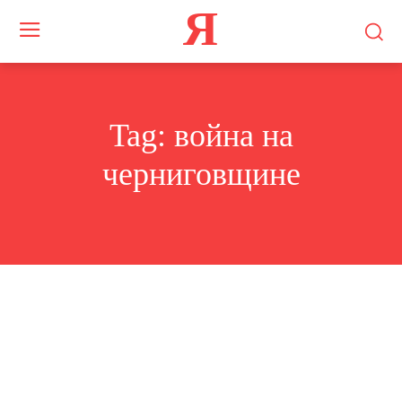
Я
Tag:
война на
черниговщине