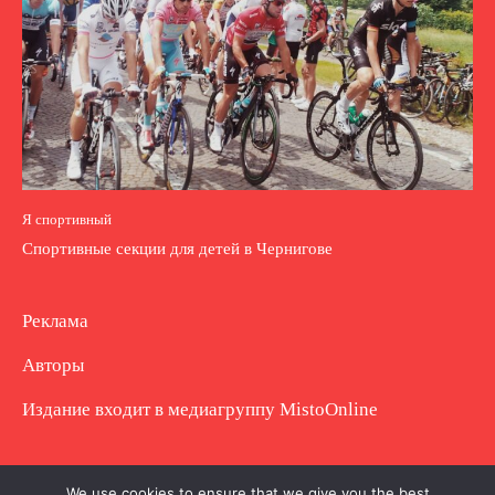
Я спортивный
Спортивные секции для детей в Чернигове
Реклама
Авторы
Издание входит в медиагруппу
MistoOnline
Copyright © Полное использование материала
We use cookies to ensure that we give you the best