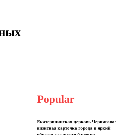
ьных
Popular
Екатерининская церковь Чернигова:
визитная карточка города и яркий
образец казацкого барокко