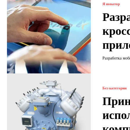
Я новатор
Разр
крос
прил
Разработка моб
Без категории
Прин
испо
комп