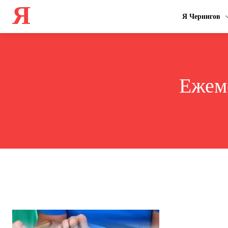
Я
Я Чернигов
Ежем