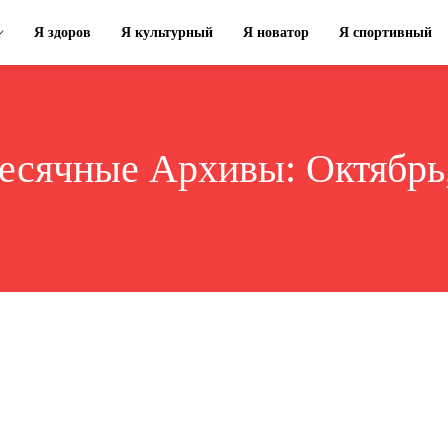
Я здоров
Я культурный
Я новатор
Я спортивный
есячные Архивы: Октябрь,