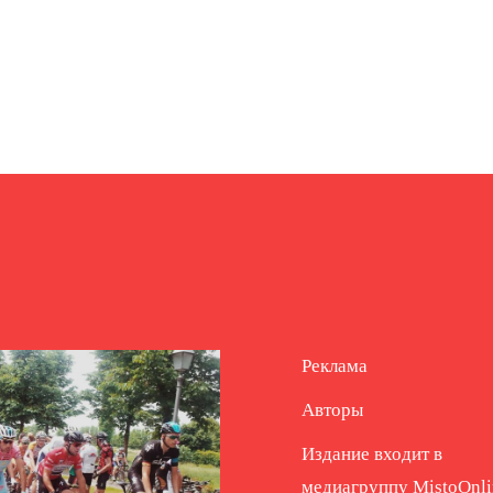
Реклама
Авторы
Издание входит в
медиагруппу
MistoOnli